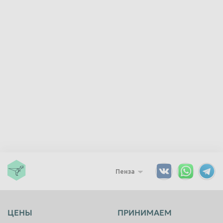
Красноярск
Курган
Курск
Липецк
Люберцы
Магнитогорск
Махачкала
Миасс
Москва
Мурманск
Мытищи
Набережные Челны
Нальчик
Нижневартовск
Нижнекамск
Нижний Новгород
Нижний Тагил
Новокузнецк
Новороссийск
Новосибирск
Пенза
Новочеркасск
Норильск
Омск
Орёл
ЦЕНЫ
ПРИНИМАЕМ
Оренбург
Орск