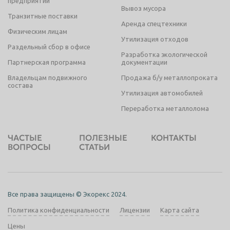
предприятий
Вывоз мусора
Транзитные поставки
Таганрог
Тамбов
Аренда спецтехники
Физическим лицам
Тверь
Тольятти
Утилизация отходов
Раздельный сбор в офисе
Томск
Тула
Разработка экологической
Партнерская программа
документации
Тюмень
Улан-Удэ
Владельцам подвижного
Продажа б/у металлопроката
состава
Ульяновск
Уссурийск
Утилизация автомобилей
Уфа
Хабаровск
Переработка металлолома
Химки
Чебоксары
ЧАСТЫЕ
ПОЛЕЗНЫЕ
КОНТАКТЫ
Челябинск
Череповец
ВОПРОСЫ
СТАТЬИ
Чита
Шахты
Электросталь
Энгельс
Все права защищены © Экорекс 2024.
Южно-Сахалинск
Якутск
Политика конфиденциальности
Лицензии
Карта сайта
Ярославль
Цены