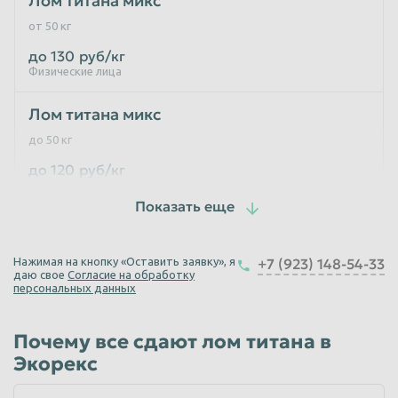
Лом титана микс
от 50 кг
Таганрог
Тамбов
до 130
руб/кг
Тверь
Тольятти
Физические лица
Томск
Тула
Лом титана микс
Тюмень
Улан-Удэ
до 50 кг
Ульяновск
Уссурийск
до 120
руб/кг
Физические лица
Уфа
Хабаровск
Химки
Чебоксары
Лом Титана копаный
Челябинск
Череповец
Нажимая на кнопку «Оставить заявку», я
+7 (923) 148-54-33
до 120
руб/кг
даю свое
Согласие на обработку
Чита
Шахты
Физические лица
персональных данных
Электросталь
Энгельс
Лом титана ВТ1.0/ВТ 1.00
Почему все сдают лом титана в
Южно-Сахалинск
Якутск
до 50 кг
Экорекс
Ярославль
до 120
руб/кг