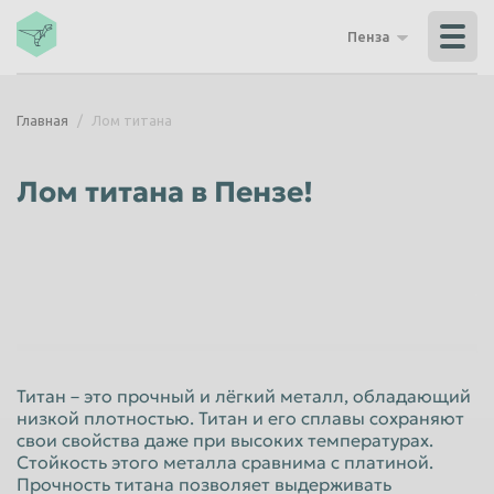
Владикавказ
Владимир
Пенза
Волгоград
Волгодонск
Волжский
Вологда
Главная
Лом титана
Воронеж
Грозный
Дзержинск
Екатеринбург
Лом титана в Пензе!
Иваново
Ижевск
Иркутск
Йошкар-Ола
Казань
Калининград
Калуга
Каменск-Уральский
Кемерово
Керчь
Титан – это прочный и лёгкий металл, обладающий
Киров
Комсомольск-на-Амуре
низкой плотностью. Титан и его сплавы сохраняют
свои свойства даже при высоких температурах.
Королёв
Кострома
Стойкость этого металла сравнима с платиной.
Красногорск
Краснодар
Прочность титана позволяет выдерживать