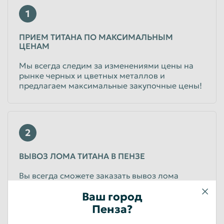
Физические лица
1
Титан стружка
ПРИЕМ ТИТАНА ПО МАКСИМАЛЬНЫМ
ЦЕНАМ
до 155
руб/кг
Физические лица
Мы всегда следим за изменениями цены на
рынке черных и цветных металлов и
Лом титана с клепками, самолетный
предлагаем максимальные закупочные цены!
до 155
руб/кг
Физические лица
2
ВЫВОЗ ЛОМА ТИТАНА В ПЕНЗЕ
Вы всегда сможете заказать вывоз лома
титана в удобное для Вас время совершенно
Ваш город
бесплатно! Так же осуществляем демонтаж
оборудования с последующей покупкой
Пенза?
образовавшегося металлолома.