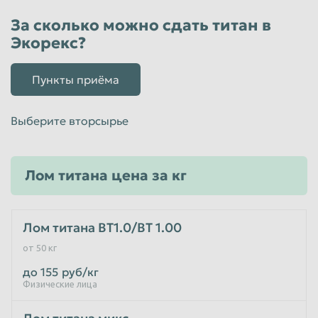
Пенза
Пермь
За сколько можно сдать титан в
Экорекс?
Петрозаводск
Петропавловск-Камчатский
Подольск
Прокопьевск
Пункты приёма
Псков
Ростов-на-Дону
Рыбинск
Рязань
Выберите вторсырье
Салават
Самара
Санкт-Петербург
Саранск
Лом титана цена за кг
Саратов
Севастополь
Северодвинск
Симферополь
Лом титана ВТ1.0/ВТ 1.00
Смоленск
Сочи
от 50 кг
Ставрополь
Старый Оскол
до 155
руб/кг
Физические лица
Стерлитамак
Сургут
Сызрань
Сыктывкар