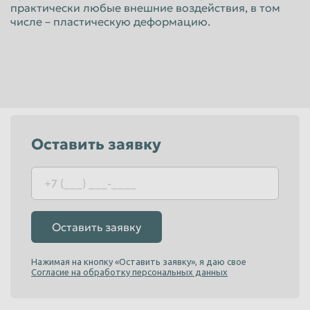
практически любые внешние воздействия, в том
Красноярск
Курган
числе – пластическую деформацию.
Курск
Липецк
Люберцы
Магнитогорск
Махачкала
Миасс
Москва
Мурманск
Мытищи
Набережные Челны
Оставить заявку
Нальчик
Нижневартовск
Нижнекамск
Нижний Новгород
Нижний Тагил
Новокузнецк
Оставить заявку
Новороссийск
Новосибирск
Новочеркасск
Норильск
Нажимая на кнопку «Оставить заявку», я даю свое
Согласие на обработку персональных данных
Омск
Орёл
Оренбург
Орск