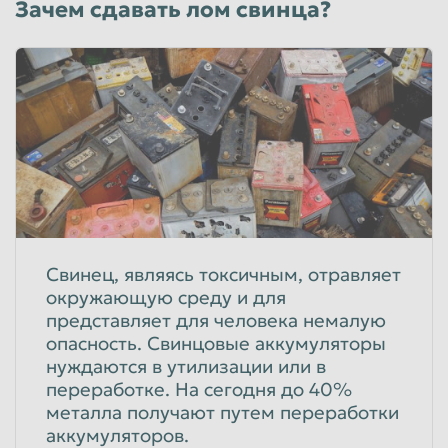
Зачем сдавать лом свинца?
Лом источников бесперебойного питания
40
руб/кг
Физические лица
40
руб/кг
Юридические лица
Лом АКБ
от источников бесперебойного питания, гелиевые
40
руб/кг
Свинец, являясь токсичным, отравляет
Физические лица
окружающую среду и для
40
руб/кг
представляет для человека немалую
Юридические лица
опасность. Свинцовые аккумуляторы
нуждаются в утилизации или в
Лом аккумуляторов марки (НК, КН 6-ти
клемные)
переработке. На сегодня до 40%
металла получают путем переработки
НК, КН 6-ти клемные
аккумуляторов.