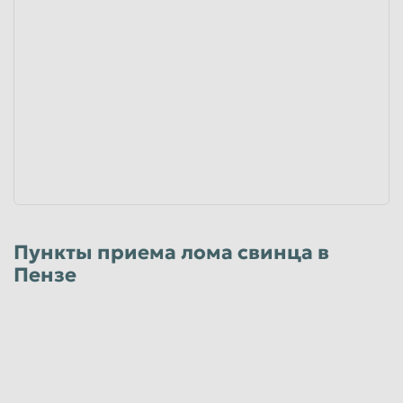
40
руб/кг
Физические лица
40
руб/кг
Юридические лица
Лом щелочных АКБ
ТНЖ, ВНЖ, НЖ
от 20
руб/кг
Физические лица
от 20
руб/кг
Юридические лица
Пункты приема лома свинца в
Лом аккумуляторов марки(НК,ТНК отеч)
Пензе
от 20
руб/кг
Физические лица
от 20
руб/кг
Юридические лица
Лом аккумуляторов марки (ТНЖ,ВНЖ,FL)