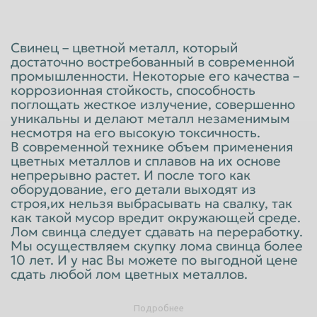
Красноярск
Курган
Курск
Липецк
Свинец – цветной металл, который
достаточно востребованный в современной
Люберцы
Магнитогорск
промышленности. Некоторые его качества –
коррозионная стойкость, способность
Махачкала
Миасс
поглощать жесткое излучение, совершенно
Москва
Мурманск
уникальны и делают металл незаменимым
несмотря на его высокую токсичность.
Мытищи
Набережные Челны
В современной технике объем применения
цветных металлов и сплавов на их основе
Нальчик
Нижневартовск
непрерывно растет. И после того как
оборудование, его детали выходят из
Нижнекамск
Нижний Новгород
строя,их нельзя выбрасывать на свалку, так
Нижний Тагил
Новокузнецк
как такой мусор вредит окружающей среде.
Лом свинца следует сдавать на переработку.
Новороссийск
Новосибирск
Мы осуществляем скупку лома свинца более
10 лет. И у нас Вы можете по выгодной цене
Новочеркасск
Норильск
сдать любой лом цветных металлов.
Омск
Орёл
Подробнее
Оренбург
Орск