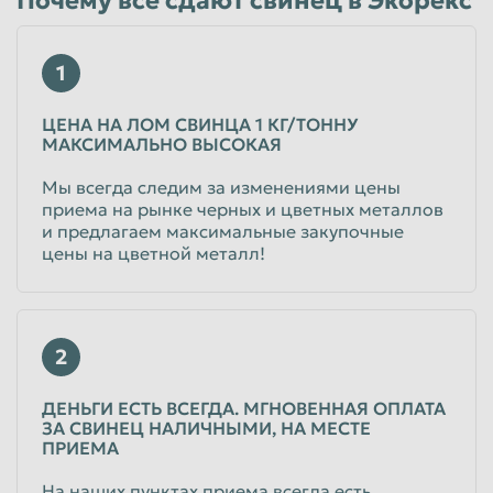
Почему все сдают свинец в Экорекс
Таганрог
Тамбов
1
Тверь
Тольятти
Томск
Тула
ЦЕНА НА ЛОМ СВИНЦА 1 КГ/ТОННУ
МАКСИМАЛЬНО ВЫСОКАЯ
Тюмень
Улан-Удэ
Мы всегда следим за изменениями цены
Ульяновск
Уссурийск
приема на рынке черных и цветных металлов
и предлагаем максимальные закупочные
Уфа
Хабаровск
цены на цветной металл!
Химки
Чебоксары
Челябинск
Череповец
Чита
Шахты
2
Электросталь
Энгельс
ДЕНЬГИ ЕСТЬ ВСЕГДА. МГНОВЕННАЯ ОПЛАТА
Южно-Сахалинск
Якутск
ЗА СВИНЕЦ НАЛИЧНЫМИ, НА МЕСТЕ
ПРИЕМА
Ярославль
На наших пунктах приема всегда есть