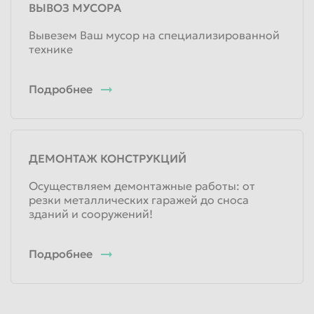
ВЫВОЗ МУСОРА
от 485
руб/кг
Физические лица
Вывезем Ваш мусор на специализированной
технике
от 490
руб/кг
Юридические лица
Подробнее
Лом отработанных аккумуляторов б/у
Полипропиленовые
40
руб/кг
Физические лица
ДЕМОНТАЖ КОНСТРУКЦИЙ
40
руб/кг
Осуществляем демонтажные работы: от
Юридические лица
резки металлических гаражей до сноса
зданий и сооружений!
Лом аккумуляторы эбонитовых, гелевых
не слитые
Подробнее
40
руб/кг
Физические лица
40
руб/кг
Юридические лица