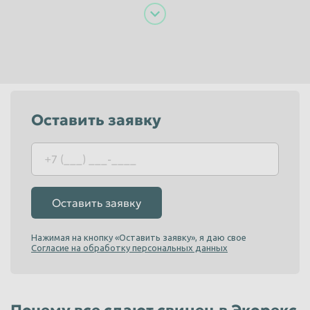
Пенза
Пермь
Петрозаводск
Петропавловск-Камчатский
Подольск
Прокопьевск
Псков
Ростов-на-Дону
Рыбинск
Рязань
Оставить заявку
Салават
Самара
Санкт-Петербург
Саранск
Саратов
Севастополь
Оставить заявку
Северодвинск
Симферополь
Смоленск
Сочи
Нажимая на кнопку «Оставить заявку», я даю свое
Согласие на обработку персональных данных
Ставрополь
Старый Оскол
Стерлитамак
Сургут
Сызрань
Сыктывкар