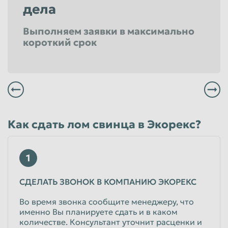
дела
Выполняем заявки в максимально
короткий срок
Всегда заплатим Вам вовремя и по высокой цене
Мы не выставляем никаких скрытых засоров и все наше весовое оборудование проверено в удостоверяющем центре
Вы можете заказать бесплатный вывоз в удобное для Вас время
Вы всегда сможете получить максимальный уровень сервиса в любом из филиалов расположенных в Пензе
Как сдать лом свинца в Экорекс?
1
СДЕЛАТЬ ЗВОНОК В КОМПАНИЮ ЭКОРЕКС
Во время звонка сообщите менеджеру, что
именно Вы планируете сдать и в каком
количестве. Консультант уточнит расценки и