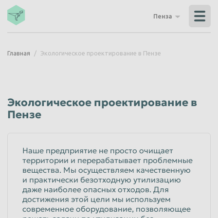
Владикавказ
Владимир
Пенза
Волгоград
Волгодонск
Волжский
Вологда
Главная
Экологическое проектирование в Пензе
Воронеж
Грозный
Дзержинск
Екатеринбург
Иваново
Ижевск
Экологическое проектирование в
Иркутск
Йошкар-Ола
Пензе
Казань
Калининград
Калуга
Каменск-Уральский
Наше предприятие не просто очищает
территории и перерабатывает проблемные
Кемерово
Керчь
вещества. Мы осуществляем качественную
Киров
Комсомольск-на-Амуре
и практически безотходную утилизацию
даже наиболее опасных отходов. Для
Королёв
Кострома
достижения этой цели мы используем
современное оборудование, позволяющее
Красногорск
Краснодар