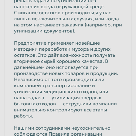
решать задачи по утилизации без
нанесения вреда окружающей среде.
Красноярск
Курган
Сжигание остатков производиться у нас
Курск
Липецк
лишь в исключительных случаях, или когда
на этом настаивает заказчик (например, при
Люберцы
Магнитогорск
утилизации документов).
Махачкала
Миасс
Предприятие применяет новейшие
методики переработки мусора и других
Москва
Мурманск
остатков. Это даёт возможность получать
Мытищи
Набережные Челны
вторичное сырьё хорошего качества. В
дальнейшем оно используется при
Нальчик
Нижневартовск
производстве новых товаров и продукции.
Независимо от того производится ли
Нижнекамск
Нижний Новгород
компанией транспортирование и
утилизация медицинских отходов, или
Нижний Тагил
Новокузнецк
наша задача — утилизация твёрдых
Новороссийск
Новосибирск
бытовых отходов — сотрудники компании
внимательно контролируют все этапы
Новочеркасск
Норильск
работы.
Омск
Орёл
Нашими сотрудниками неукоснительно
соблюдаются Правила организации
Оренбург
Орск