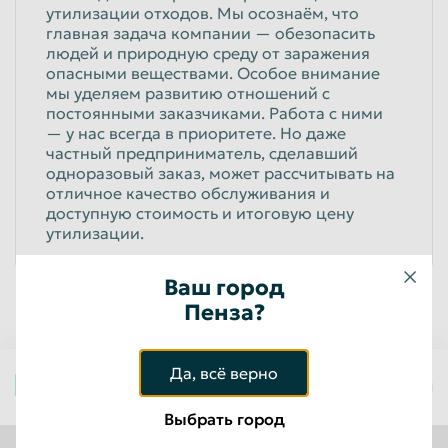
утилизации отходов. Мы осознаём, что
Пенза
Пермь
главная задача компании — обезопасить
людей и природную среду от заражения
Петрозаводск
Петропавловск-Камчатский
опасными веществами. Особое внимание
мы уделяем развитию отношений с
Подольск
Прокопьевск
постоянными заказчиками. Работа с ними
— у нас всегда в приоритете. Но даже
Псков
Ростов-на-Дону
частный предприниматель, сделавший
Рыбинск
Рязань
одноразовый заказ, может рассчитывать на
отличное качество обслуживания и
Салават
Самара
доступную стоимость и итоговую цену
утилизации.
Санкт-Петербург
Саранск
Саратов
Севастополь
Ваш город
Северодвинск
Пенза?
Симферополь
Смоленск
Сочи
Да, всё верно
Ставрополь
Старый Оскол
Пенза
Стерлитамак
Сургут
Выбрать город
Сызрань
Сыктывкар