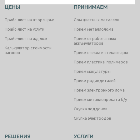
ЦЕНЫ
ПРИНИМАЕМ
Таганрог
Тамбов
Прайс-лист на вторсырье
Лом цветных металлов
Тверь
Тольятти
Прайс-лист на услуги
Прием металлолома
Томск
Тула
Прайс-лист на жд лом
Прием отработанных
Тюмень
аккумуляторов
Улан-Удэ
Калькулятор стоимости
вагонов
Прием стекла и стеклотары
Ульяновск
Уссурийск
Прием пластика, полимеров
Уфа
Хабаровск
Прием макулатуры
Химки
Чебоксары
Прием радиодеталей
Челябинск
Череповец
Прием электронного лома
Чита
Шахты
Прием металлопроката б/у
Электросталь
Скупка поддонов
Энгельс
Скупка электродов
Южно-Сахалинск
Якутск
Ярославль
РЕШЕНИЯ
УСЛУГИ