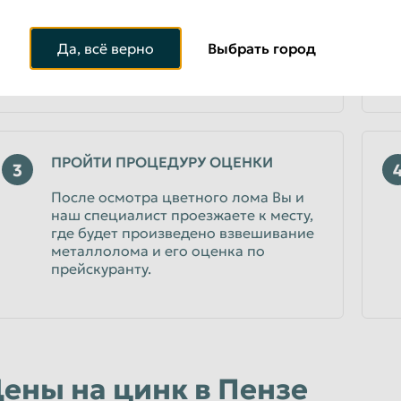
планируете сдать и в каком
количестве. Консультант уточнит
расценки и подскажет, что можно
Да, всё верно
Выбрать город
сдать в качестве цветного
металлолома.
ПРОЙТИ ПРОЦЕДУРУ ОЦЕНКИ
3
После осмотра цветного лома Вы и
наш специалист проезжаете к месту,
где будет произведено взвешивание
металлолома и его оценка по
прейскуранту.
ены на цинк в Пензе