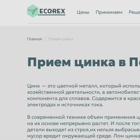
Ижевск
Иркутск
Цены
Принимаем
Реш
Казань
Калининград
Каменск-Уральский
Кемерово
Главная
Прием цинка
Киров
Комсомольск
Кострома
Красногорск
Прием цинка в П
Красноярск
Курган
Липецк
Люберцы
Цинк — это цветной металл, который исполь
Махачкала
Миасс
хозяйственной деятельности, в автомобилес
компонента для сплавов. Содержится в краск
Мурманск
Мытищи
электродах и источниках тока.
Нальчик
Нижневартов
В современной технике объем применения ц
Нижний Новгород
Нижний Тагил
на их основе непрерывно растет. И после тог
детали выходят из строя,их нельзя выбрасыва
Новороссийск
Новосибирск
мусор вредит окружающей среде. Лом цинка 