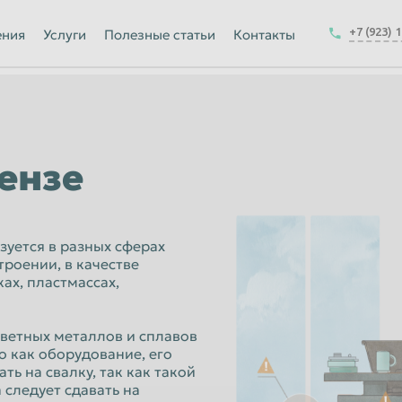
Йошкар-Ола
+7 (923) 
ения
Услуги
Полезные статьи
Контакты
Калуга
Керчь
-на-Амуре
Королёв
Краснодар
ензе
Курск
Магнитогорск
зуется в разных сферах
Москва
троении, в качестве
ах, пластмассах,
Набережные Челны
ск
Нижнекамск
ветных металлов и сплавов
Новокузнецк
о как оборудование, его
ть на свалку, так как такой
Новочеркасск
следует сдавать на