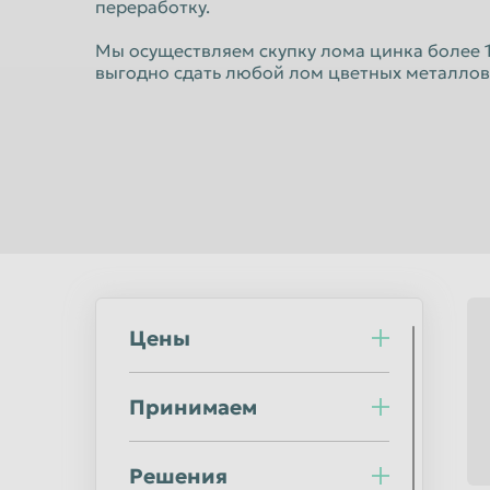
переработку.
Норильск
Омск
Оренбург
Орск
Мы осуществляем скупку лома цинка более 10
выгодно сдать любой лом цветных металлов
Пермь
Петрозаводс
Подольск
Прокопьевск
Ростов-на-Дону
Рыбинск
Салават
Самара
Саранск
Саратов
Северодвинск
Симферополь
Сочи
Ставрополь
Цены
Стерлитамак
Сургут
Сыктывкар
Таганрог
Принимаем
Тверь
Тольятти
Тула
Тюмень
Решения