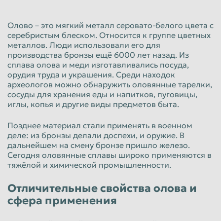
Красноярск
Курган
Олово – это мягкий металл серовато-белого цвета с
Курск
Липецк
серебристым блеском. Относится к группе цветных
металлов. Люди использовали его для
Люберцы
Магнитогорск
производства бронзы ещё 6000 лет назад. Из
Махачкала
Миасс
сплава олова и меди изготавливались посуда,
орудия труда и украшения. Среди находок
Москва
Мурманск
археологов можно обнаружить оловянные тарелки,
сосуды для хранения еды и напитков, пуговицы,
Мытищи
Набережные Челны
иглы, копья и другие виды предметов быта.
Нальчик
Нижневартовск
Позднее материал стали применять в военном
Нижнекамск
Нижний Новгород
деле: из бронзы делали доспехи, и оружие. В
дальнейшем на смену бронзе пришло железо.
Нижний Тагил
Новокузнецк
Сегодня оловянные сплавы широко применяются в
тяжёлой и химической промышленности.
Новороссийск
Новосибирск
Новочеркасск
Норильск
Отличительные свойства олова и
сфера применения
Омск
Орёл
Оренбург
Орск