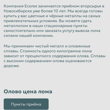
Компания Ecorex занимается приёмом вторсырья в
Таганрог
Тамбов
Новосибирске уже более 10 лет. Мы всегда готовы
купить у вас цветные и чёрные металлы на самых
Тверь
Тольятти
привлекательных условиях. Вы можете сдать
металлолом в наши стационарные пункты
Томск
Тула
самостоятельно или заказать услугу вывоза лома
Тюмень
Улан-Удэ
силами нашей компании.
Ульяновск
Уссурийск
Мы принимаем чистый металл и оловянные
сплавы. Стоимость одного килограмма лома
Уфа
Хабаровск
зависит от процентного содержания олова. Сплавы
Химки
Чебоксары
с высоким содержанием олова оцениваются
дороже.
Челябинск
Череповец
Чита
Шахты
Электросталь
Энгельс
Олово цена лома
Южно-Сахалинск
Якутск
Ярославль
Пункты приёма