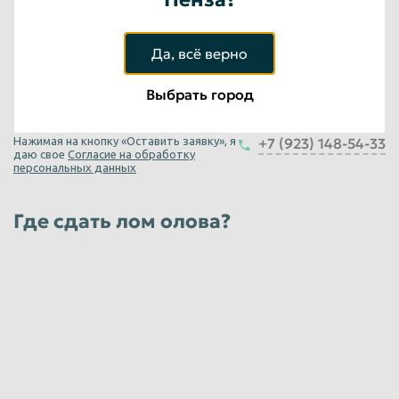
до 710
руб/кг
Юридические лица
Да, всё верно
ПОС 40 (олова – 40%)
Выбрать город
до 505
руб/кг
Юридические лица
Нажимая на кнопку «Оставить заявку», я
+7 (923) 148-54-33
даю свое
Согласие на обработку
ПОС 30 (олова – 30%)
персональных данных
до 410
руб/кг
Где сдать лом олова?
Юридические лица
Сплавы (1% содержания олова)
до 11
руб/кг
Юридические лица
ПОС 90 (олова – 90%)