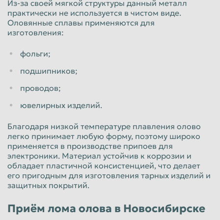
Из-за своей мягкой структуры данный металл
практически не используется в чистом виде.
Пенза
Пермь
Оловянные сплавы применяются для
Петрозаводск
Петропавловск-Камчатский
изготовления:
Подольск
Прокопьевск
фольги;
Псков
Ростов-на-Дону
подшипников;
Рыбинск
Рязань
проводов;
Салават
Самара
ювелирных изделий.
Санкт-Петербург
Саранск
Благодаря низкой температуре плавления олово
Саратов
Севастополь
легко принимает любую форму, поэтому широко
применяется в производстве припоев для
Северодвинск
Симферополь
электроники. Материал устойчив к коррозии и
обладает пластичной консистенцией, что делает
Смоленск
Сочи
его пригодным для изготовления тарных изделий и
защитных покрытий.
Ставрополь
Старый Оскол
Стерлитамак
Сургут
Приём лома олова в Новосибирске
Сызрань
Сыктывкар