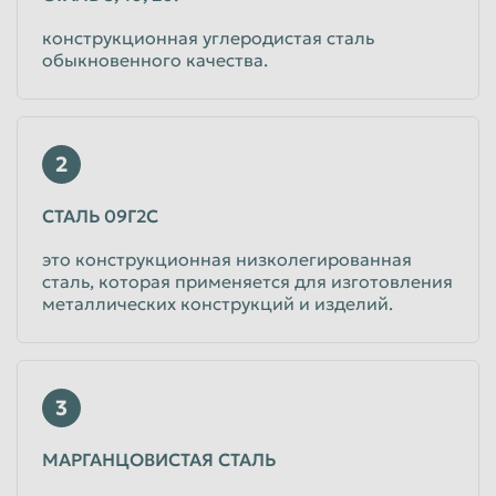
конструкционная углеродистая сталь
Таганрог
Тамбов
обыкновенного качества.
Тверь
Тольятти
Томск
Тула
Тюмень
Улан-Удэ
2
Ульяновск
Уссурийск
СТАЛЬ 09Г2С
Уфа
Хабаровск
это конструкционная низколегированная
Химки
Чебоксары
сталь, которая применяется для изготовления
металлических конструкций и изделий.
Челябинск
Череповец
Чита
Шахты
Электросталь
Энгельс
3
Южно-Сахалинск
Якутск
МАРГАНЦОВИСТАЯ СТАЛЬ
Ярославль