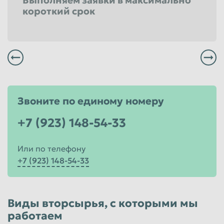
короткий срок
Всегда заплатим Вам вовремя и по высокой цене
Мы не выставляем никаких скрытых засоров и все наше весовое оборудование проверено в удостоверяющем центре
Все сотрудники Компании имеют большой опыт работы и проходят регулярные обучения
Станьте нашим Постоянным клиентом!
И Вы всегда будете получать лучшие условия!
Звоните по единому номеру
+7 (923) 148-54-33
Или по телефону
+7 (923) 148-54-33
Виды вторсырья, с которыми мы
работаем