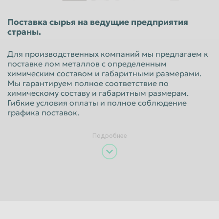
Красноярск
Курган
Поставка сырья на ведущие предприятия
Курск
Липецк
страны.
Люберцы
Магнитогорск
Для производственных компаний мы предлагаем к
Махачкала
Миасс
поставке лом металлов с определенным
химическим составом и габаритными размерами.
Москва
Мурманск
Мы гарантируем полное соответствие по
химическому составу и габаритным размерам.
Мытищи
Набережные Челны
Гибкие условия оплаты и полное соблюдение
графика поставок.
Нальчик
Нижневартовск
Нижнекамск
Нижний Новгород
Подробнее
Нижний Тагил
Новокузнецк
Новороссийск
Новосибирск
Новочеркасск
Норильск
Омск
Орёл
Оренбург
Орск