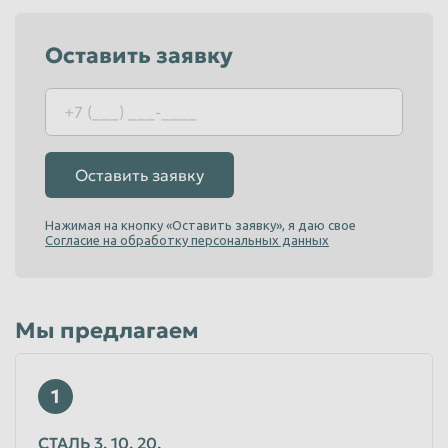
Пенза
Пермь
Оставить заявку
Петрозаводск
Петропавловск-Камчатский
Подольск
Прокопьевск
Псков
Ростов-на-Дону
Рыбинск
Рязань
Оставить заявку
Салават
Самара
Нажимая на кнопку «Оставить заявку», я даю свое
Санкт-Петербург
Саранск
Согласие на обработку персональных данных
Саратов
Севастополь
Северодвинск
Симферополь
Мы предлагаем
Смоленск
Сочи
Ставрополь
Старый Оскол
1
Стерлитамак
Сургут
СТАЛЬ 3, 10, 20.
Сызрань
Сыктывкар