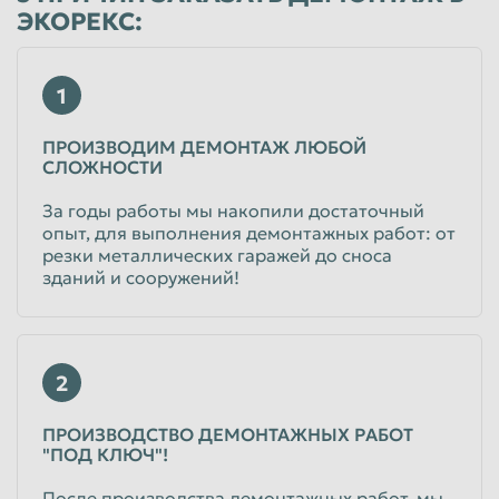
ЭКОРЕКС:
Пенза
Пермь
Петрозаводск
Петропавловск-Камчатский
1
Подольск
Прокопьевск
ПРОИЗВОДИМ ДЕМОНТАЖ ЛЮБОЙ
Псков
Ростов-на-Дону
СЛОЖНОСТИ
Рыбинск
Рязань
За годы работы мы накопили достаточный
Салават
Самара
опыт, для выполнения демонтажных работ: от
резки металлических гаражей до сноса
Санкт-Петербург
Саранск
зданий и сооружений!
Саратов
Севастополь
Северодвинск
Симферополь
2
Смоленск
Сочи
Ставрополь
Старый Оскол
ПРОИЗВОДСТВО ДЕМОНТАЖНЫХ РАБОТ
"ПОД КЛЮЧ"!
Стерлитамак
Сургут
После производства демонтажных работ, мы
Сызрань
Сыктывкар