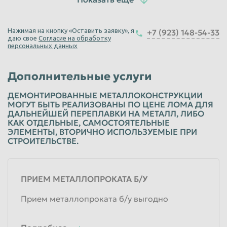
1 рейс
Единица измерения
от 3000
руб
Нажимая на кнопку «Оставить заявку», я
+7 (923) 148-54-33
Базовая цена с НДС
даю свое
Согласие на обработку
персональных данных
Вывоз строительного мусора ГАЗель
Дополнительные услуги
1 час
Единица измерения
ДЕМОНТИРОВАННЫЕ МЕТАЛЛОКОНСТРУКЦИИ
2 500
руб
МОГУТ БЫТЬ РЕАЛИЗОВАНЫ ПО ЦЕНЕ ЛОМА ДЛЯ
ДАЛЬНЕЙШЕЙ ПЕРЕПЛАВКИ НА МЕТАЛЛ, ЛИБО
Базовая цена с НДС
КАК ОТДЕЛЬНЫЕ, САМОСТОЯТЕЛЬНЫЕ
ЭЛЕМЕНТЫ, ВТОРИЧНО ИСПОЛЬЗУЕМЫЕ ПРИ
СТРОИТЕЛЬСТВЕ.
ПРИЕМ МЕТАЛЛОПРОКАТА Б/У
Прием металлопроката б/у выгодно