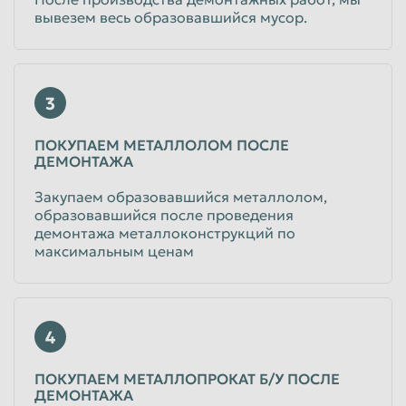
вывезем весь образовавшийся мусор.
Таганрог
Тамбов
Тверь
Тольятти
Томск
Тула
3
Тюмень
Улан-Удэ
ПОКУПАЕМ МЕТАЛЛОЛОМ ПОСЛЕ
Ульяновск
Уссурийск
ДЕМОНТАЖА
Уфа
Хабаровск
Закупаем образовавшийся металлолом,
образовавшийся после проведения
Химки
Чебоксары
демонтажа металлоконструкций по
максимальным ценам
Челябинск
Череповец
Чита
Шахты
Электросталь
Энгельс
4
Южно-Сахалинск
Якутск
ПОКУПАЕМ МЕТАЛЛОПРОКАТ Б/У ПОСЛЕ
Ярославль
ДЕМОНТАЖА