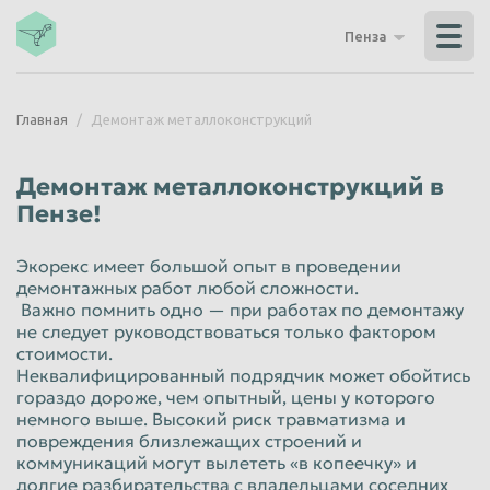
Владикавказ
Владимир
Пенза
Волгоград
Волгодонск
Волжский
Вологда
Главная
Демонтаж металлоконструкций
Воронеж
Грозный
Дзержинск
Екатеринбург
Демонтаж металлоконструкций в
Иваново
Ижевск
Пензе!
Иркутск
Йошкар-Ола
Экорекс имеет большой опыт в проведении
Казань
Калининград
демонтажных работ любой сложности.
Важно помнить одно — при работах по демонтажу
Калуга
Каменск-Уральский
не следует руководствоваться только фактором
стоимости.
Кемерово
Керчь
Неквалифицированный подрядчик может обойтись
гораздо дороже, чем опытный, цены у которого
Киров
Комсомольск-на-Амуре
немного выше. Высокий риск травматизма и
Королёв
Кострома
повреждения близлежащих строений и
коммуникаций могут вылететь «в копеечку» и
Красногорск
Краснодар
долгие разбирательства с владельцами соседних