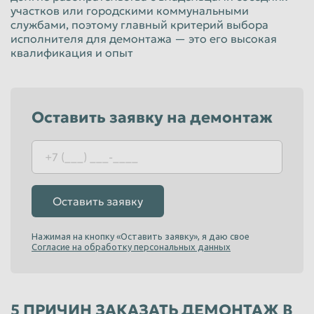
участков или городскими коммунальными
Красноярск
Курган
службами, поэтому главный критерий выбора
исполнителя для демонтажа — это его высокая
Курск
Липецк
квалификация и опыт
Люберцы
Магнитогорск
Махачкала
Миасс
Москва
Мурманск
Оставить заявку на демонтаж
Мытищи
Набережные Челны
Нальчик
Нижневартовск
Нижнекамск
Нижний Новгород
Оставить заявку
Нижний Тагил
Новокузнецк
Новороссийск
Новосибирск
Нажимая на кнопку «Оставить заявку», я даю свое
Согласие на обработку персональных данных
Новочеркасск
Норильск
Омск
Орёл
5 ПРИЧИН ЗАКАЗАТЬ ДЕМОНТАЖ В
Оренбург
Орск