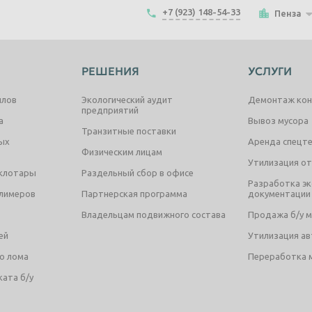
6 300
30 кг
от
поддержания зазоров между
+7 (923) 148-54-33
Пенза
поверхностями катания
колесных пар и тормозными
колодками.
Суфле
РЕШЕНИЯ
УСЛУГИ
междувагонных
соединений для
электропоездов,
ллов
Экологический аудит
Демонтаж кон
предприятий
монолитное
25 050
а
Вывоз мусора
2x50 кг
от
Транзитные поставки
Суфле междувагонных
ых
Аренда спецт
соединений - это
Физическим лицам
резинотехнические пластины,
Утилизация о
предназначенные для гашения
еклотары
Раздельный сбор в офисе
поступательных постоянных
Разработка эк
ударов и вибраций.
олимеров
Партнерская программа
документации
Штанга упорная
Владельцам подвижного состава
Продажа б/у 
1443.01.210сб
7 319
ей
Утилизация а
15,50 кг
от
Штанга упорная является
сливным прибором для
о лома
Переработка 
цистерн.
ата б/у
Диск муфты ТЭЗ
52.055