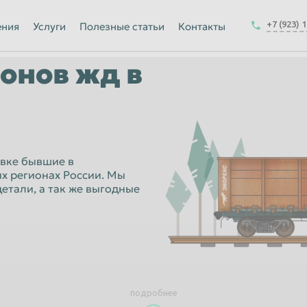
Йошкар-Ола
+7 (923) 
ения
Услуги
Полезные статьи
Контакты
Калуга
гонов жд в
Керчь
-на-Амуре
Королёв
Краснодар
Курск
вке бывшие в
Магнитогорск
ых регионах России. Мы
етали, а так же выгодные
Москва
Набережные Челны
ск
Нижнекамск
Новокузнецк
Новочеркасск
подробнее