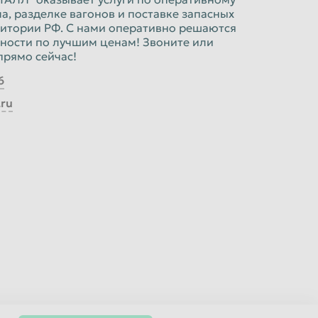
, разделке вагонов и поставке запасных
руб/шт.
рритории РФ. С нами оперативно решаются
ности по лучшим ценам! Звоните или
прямо сейчас!
6
.ru
руб/шт.
руб/шт.