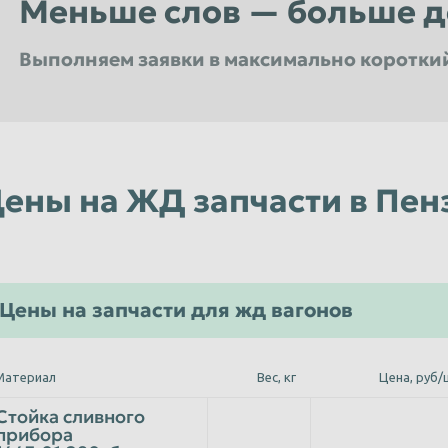
Меньше слов — больше д
Уфа
Чебоксары
Выполняем заявки в максимально коротки
Чита
Энгельс
Мы не выставляем никаких скрытых засоров и все наше весовое оборудование проверено в у
Вы всегда сможете получить максимальный уровень сервиса в любом из филиалов расположенных в Пензе
Все сотрудники Компании имеют большой опыт работы и проходят регулярные обучения
Ярославль
ены на ЖД запчасти в Пен
Цены на запчасти для жд вагонов
Материал
Вес, кг
Цена, руб/
Стойка сливного
прибора