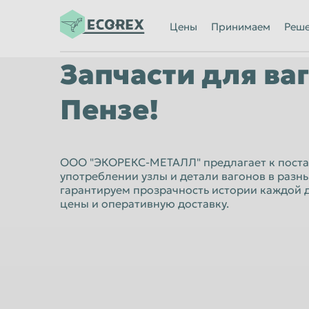
Ижевск
Иркутск
Цены
Принимаем
Реш
Казань
Калининград
Запчасти для ва
Каменск-Уральский
Кемерово
Киров
Комсомольск
Пензе!
Кострома
Красногорск
Красноярск
Курган
ООО "ЭКОРЕКС-МЕТАЛЛ" предлагает к поста
Липецк
Люберцы
употреблении узлы и детали вагонов в разн
гарантируем прозрачность истории каждой д
Махачкала
Миасс
цены и оперативную доставку.
Мурманск
Мытищи
Нальчик
Нижневартов
Нижний Новгород
Нижний Тагил
Новороссийск
Новосибирск