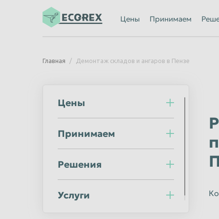
Ижевск
Иркутск
Цены
Принимаем
Реш
Казань
Калининград
Каменск-Уральский
Кемерово
Главная
Демонтаж складов и ангаров в Пензе
Киров
Комсомольск
Кострома
Красногорск
Цены
Красноярск
Курган
Р
Липецк
Люберцы
Принимаем
Махачкала
Миасс
п
Мурманск
Мытищи
П
Решения
Нальчик
Нижневартов
Нижний Новгород
Нижний Тагил
Ко
Услуги
Новороссийск
Новосибирск