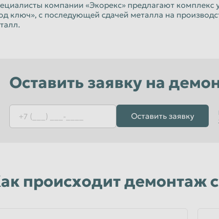
Орёл
ециалисты компании «Экорекс» предлагают комплекс у
од ключ», с последующей сдачей металла на производ
Пенза
талл.
к
Петропавловск-Камчатский
Псков
Рязань
Оставить заявку на демо
Санкт-Петербург
Севастополь
Оставить заявку
Смоленск
Старый Оскол
Сызрань
Тамбов
ак происходит демонтаж с
Томск
Улан-Удэ