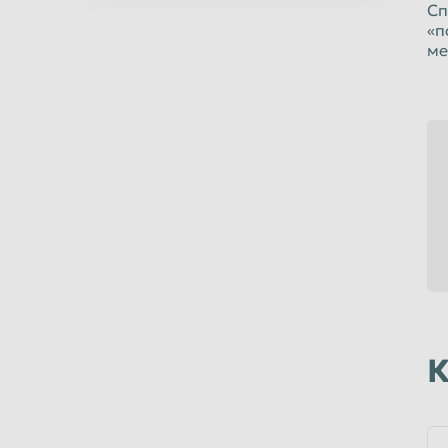
Норильск
Омск
Сп
«п
Оренбург
Орск
ме
Пермь
Петрозаводс
Подольск
Прокопьевск
Ростов-на-Дону
Рыбинск
Салават
Самара
Саранск
Саратов
Северодвинск
Симферополь
Сочи
Ставрополь
Стерлитамак
Сургут
Сыктывкар
Таганрог
К
Тверь
Тольятти
Тула
Тюмень