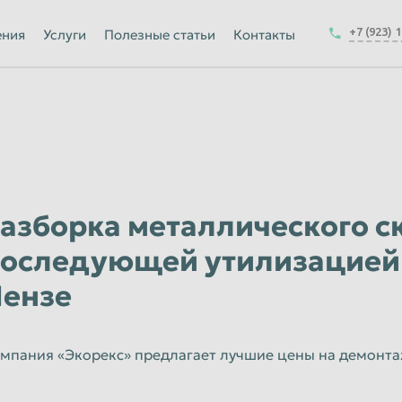
Йошкар-Ола
+7 (923) 
ения
Услуги
Полезные статьи
Контакты
Калуга
Керчь
-на-Амуре
Королёв
Краснодар
Курск
азборка металлического ск
Магнитогорск
Москва
оследующей утилизацией 
Набережные Челны
ензе
ск
Нижнекамск
Новокузнецк
мпания «Экорекс» предлагает лучшие цены на демонтаж
Новочеркасск