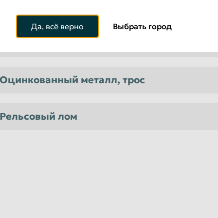
Металлолом
Да, всё верно
Выбрать город
Чугун
Оцинкованный металл, трос
Рельсовый лом