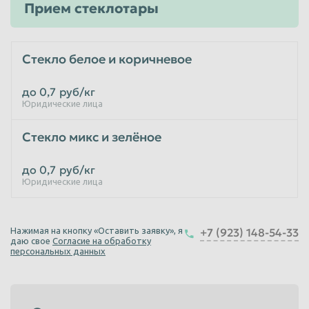
Прием стеклотары
Пенза
Пермь
Петрозаводск
Петропавловск-Камчатский
Стекло белое и коричневое
Подольск
Прокопьевск
до 0,7
руб/кг
Псков
Ростов-на-Дону
Юридические лица
Рыбинск
Рязань
Стекло микс и зелёное
Салават
Самара
Санкт-Петербург
Саранск
до 0,7
руб/кг
Юридические лица
Саратов
Севастополь
Северодвинск
Симферополь
Нажимая на кнопку «Оставить заявку», я
+7 (923) 148-54-33
Смоленск
Сочи
даю свое
Согласие на обработку
персональных данных
Ставрополь
Старый Оскол
Стерлитамак
Сургут
Сызрань
Сыктывкар