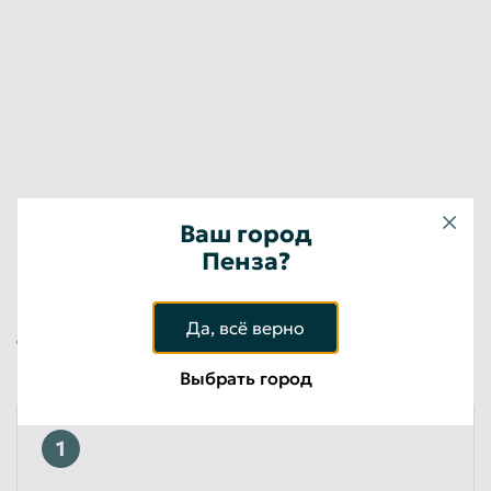
Ваш город
Пенза?
Да, всё верно
Требования при сдаче стеклотары в
Пензы
Выбрать город
1