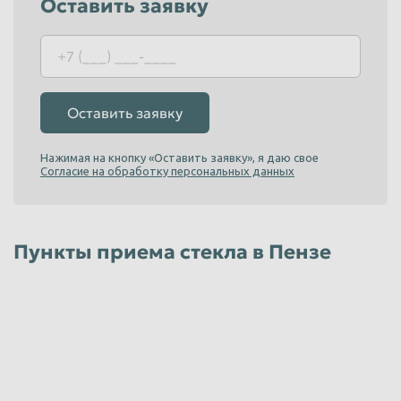
Оставить заявку
Таганрог
Тамбов
Тверь
Тольятти
Томск
Тула
Оставить заявку
Тюмень
Улан-Удэ
Ульяновск
Уссурийск
Нажимая на кнопку «Оставить заявку», я даю свое
Согласие на обработку персональных данных
Уфа
Хабаровск
Химки
Чебоксары
Пункты приема стекла в Пензе
Челябинск
Череповец
Чита
Шахты
Электросталь
Энгельс
Южно-Сахалинск
Якутск
Ярославль