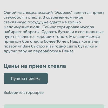
Красноярск
Курган
Одной из специализаций "Экорекс" является прием
Курск
Липецк
стеклобоя и стекла. В современном мире
стеклянную посуду уже сдают не только
Люберцы
Магнитогорск
малоимущие люди. Сейчас сортировка мусора
Махачкала
Миасс
набирает обороты. Сдавать бутылки в специальные
пункты является хорошим тоном. Мы занимаемся
Москва
Мурманск
приемом боя стекла более 10 лет. Наша компания
позволит Вам быстро и выгодно сдать бутылки и
Мытищи
Набережные Челны
другую тару на переработку в Пензе.
Нальчик
Нижневартовск
Нижнекамск
Нижний Новгород
Цены на прием стекла
Нижний Тагил
Новокузнецк
Пункты приёма
Новороссийск
Новосибирск
Новочеркасск
Норильск
Выберите вторсырье
Омск
Орёл
Оренбург
Орск