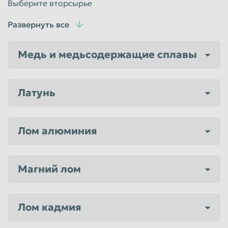
Выберите вторсырье
Таганрог
Тамбов
Развернуть все
Тверь
Тольятти
Медь и медьсодержащие сплавы
Томск
Тула
Тюмень
Улан-Удэ
Ульяновск
Уссурийск
Латунь
Уфа
Хабаровск
Химки
Чебоксары
Лом алюминия
Челябинск
Череповец
Чита
Шахты
Магний лом
Электросталь
Энгельс
Южно-Сахалинск
Якутск
Лом кадмия
Ярославль