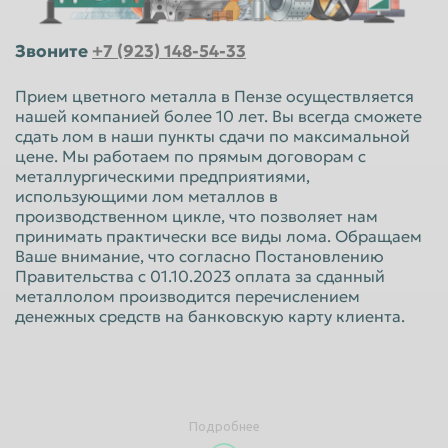
Красноярск
Курган
Звоните
+7 (923) 148-54-33
Курск
Липецк
Люберцы
Магнитогорск
Прием цветного металла в Пензе осуществляется
нашей компанией более 10 лет. Вы всегда сможете
Махачкала
Миасс
сдать лом в наши пункты сдачи по максимальной
цене. Мы работаем по прямым договорам с
Москва
Мурманск
металлургическими предприятиями,
использующими лом металлов в
Мытищи
Набережные Челны
производственном цикле, что позволяет нам
Нальчик
Нижневартовск
принимать практически все виды лома. Обращаем
Ваше внимание, что согласно Постановлению
Нижнекамск
Нижний Новгород
Правительства с 01.10.2023 оплата за сданный
металлолом производится перечислением
Нижний Тагил
Новокузнецк
денежных средств на банковскую карту клиента.
Новороссийск
Новосибирск
Новочеркасск
Норильск
Омск
Орёл
Подробнее
Оренбург
Орск