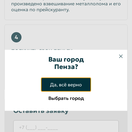
произведено взвешивание металлолома и его
оценка по прейскуранту.
4
ПОЛУЧИТЬ СВОИ ДЕНЬГИ
Ваш город
После того как процедура приема цветного
Пенза?
металла завершена, Вы получаете деньги за
объем предоставленного лом. Возможна
наличная и безналичная оплата.
Да, всё верно
Выбрать город
Оставить заявку