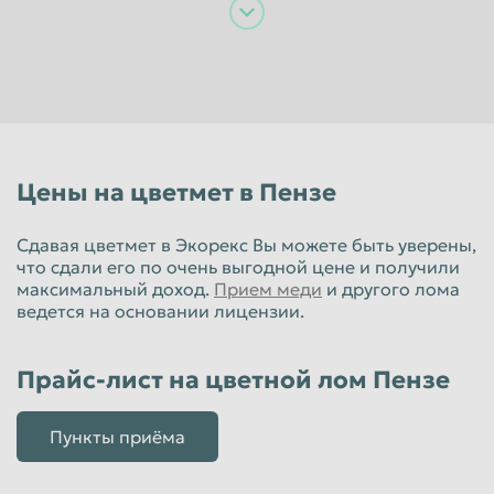
Пенза
Пермь
Петрозаводск
Петропавловск-Камчатский
Подольск
Прокопьевск
Псков
Ростов-на-Дону
Рыбинск
Рязань
Цены на цветмет в Пензе
Салават
Самара
Сдавая цветмет в Экорекс Вы можете быть уверены,
Санкт-Петербург
Саранск
что сдали его по очень выгодной цене и получили
максимальный доход.
Прием меди
и другого лома
Саратов
Севастополь
ведется на основании лицензии.
Северодвинск
Симферополь
Прайс-лист на цветной лом Пензе
Смоленск
Сочи
Ставрополь
Старый Оскол
Пункты приёма
Стерлитамак
Сургут
Сызрань
Сыктывкар