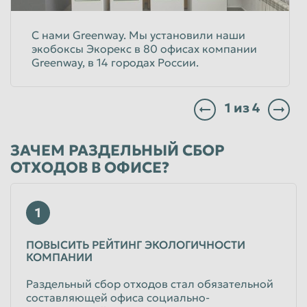
Таганрог
Тамбов
С нами Greenway. Мы установили наши
экобоксы Экорекс в 80 офисах компании
Тверь
Тольятти
Greenway, в 14 городах России.
Томск
Тула
Тюмень
Улан-Удэ
1
из
4
Ульяновск
Уссурийск
Уфа
Хабаровск
ЗАЧЕМ РАЗДЕЛЬНЫЙ СБОР
ОТХОДОВ В ОФИСЕ?
Химки
Чебоксары
Челябинск
Череповец
1
Чита
Шахты
Электросталь
Энгельс
ПОВЫСИТЬ РЕЙТИНГ ЭКОЛОГИЧНОСТИ
КОМПАНИИ
Южно-Сахалинск
Якутск
Раздельный сбор отходов стал обязательной
Ярославль
составляющей офиса социально-