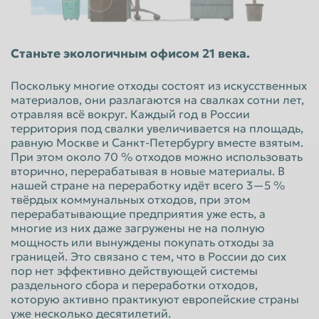
Красноярск
Курган
Курск
Липецк
Станьте экологичным офисом 21 века.
Люберцы
Магнитогорск
Поскольку многие отходы состоят из искусственных
Махачкала
Миасс
материалов, они разлагаются на свалках сотни лет,
отравляя всё вокруг. Каждый год в России
Москва
Мурманск
территория под свалки увеличивается на площадь,
Мытищи
Набережные Челны
равную Москве и Санкт-Петербургу вместе взятым.
При этом около 70 % отходов можно использовать
Нальчик
Нижневартовск
вторично, перерабатывая в новые материалы. В
нашей стране на переработку идёт всего 3—5 %
Нижнекамск
Нижний Новгород
твёрдых коммунальных отходов, при этом
перерабатывающие предприятия уже есть, а
Нижний Тагил
Новокузнецк
многие из них даже загружены не на полную
Новороссийск
Новосибирск
мощность или вынуждены покупать отходы за
границей. Это связано с тем, что в России до сих
Новочеркасск
Норильск
пор нет эффективно действующей системы
раздельного сбора и переработки отходов,
Омск
Орёл
которую активно практикуют европейские страны
уже несколько десятилетий.
Оренбург
Орск