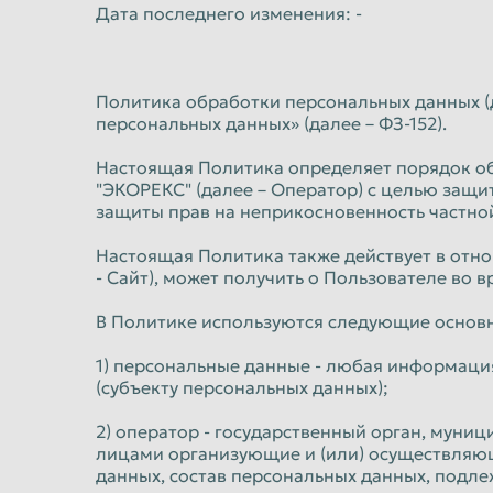
Норильск
Омск
Дата последнего изменения: -
Оренбург
Орск
Пермь
Петрозаводс
Политика обработки персональных данных (д
Подольск
персональных данных» (далее – ФЗ-152).
Прокопьевск
Ростов-на-Дону
Рыбинск
Настоящая Политика определяет порядок о
"ЭКОРЕКС" (далее – Оператор) с целью защи
Салават
Самара
защиты прав на неприкосновенность частной
Саранск
Саратов
Настоящая Политика также действует в отн
Северодвинск
- Сайт), может получить о Пользователе во 
Симферополь
Сочи
Ставрополь
В Политике используются следующие основ
Стерлитамак
Сургут
1) персональные данные - любая информаци
(субъекту персональных данных);
Сыктывкар
Таганрог
Тверь
2) оператор - государственный орган, муни
Тольятти
лицами организующие и (или) осуществляю
Тула
Тюмень
данных, состав персональных данных, подл