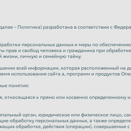
Орёл
Пенза
к
Петропавловск-Камчатский
алее – Политика) разработана в соответствии с Федер
Псков
Рязань
бработки персональных данных и меры по обеспечению
ты прав и свобод человека и гражданина при обработке
Санкт-Петербург
 жизни, личную и семейную тайну.
Севастополь
ошении всей информации, которая расположенный на д
время использования сайта а, программ и продуктов Опе
Смоленск
Старый Оскол
ные понятия:
Сызрань
я, относящаяся к прямо или косвенно определенному 
Тамбов
ципальный орган, юридическое или физическое лицо, са
Томск
щие обработку персональных данных, а также определ
Улан-Удэ
ежащих обработке, действия (операции), совершаемые 