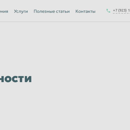
Йошкар-Ола
+7 (923) 
ения
Услуги
Полезные статьи
Контакты
Калуга
Керчь
-на-Амуре
Королёв
Краснодар
Курск
Магнитогорск
ности
Москва
Набережные Челны
ск
Нижнекамск
Новокузнецк
Новочеркасск