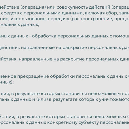
Уфа
действие (операция) или совокупность действий (опера
 средств с персональными данными, включая сбор, запи
Чебоксары
ние, использование, передачу (распространение, предо
ональных данных;
Чита
Энгельс
ьных данных - обработка персональных данных с помощ
Ярославль
действия, направленные на раскрытие персональных да
действия, направленные на раскрытие персональных да
еменное прекращение обработки персональных данных (
нных);
твия, в результате которых становится невозможным в
ьных данных и (или) в результате которых уничтожают
йствия, в результате которых становится невозможным
рсональных данных конкретному субъекту персональны