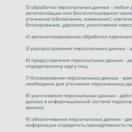
Ульяновск
Уссурийск
3) обработка персональных данных - любое 
автоматизации или без использования таких
Хабаровск
Химки
уточнение (обновление, изменение), извлече
Челябинск
блокирование, удаление, уничтожение перс
Череповец
Шахты
Электросталь
4) автоматизированная обработка персонал
Южно-Сахалинск
Якутск
5) распространение персональных данных - 
6) предоставление персональных данных - 
определенному кругу лиц;
7) блокирование персональных данных - вр
необходима для уточнения персональных да
8) уничтожение персональных данных - дейс
данных в информационной системе персонал
данных;
9) обезличивание персональных данных - де
информации определить принадлежность пе