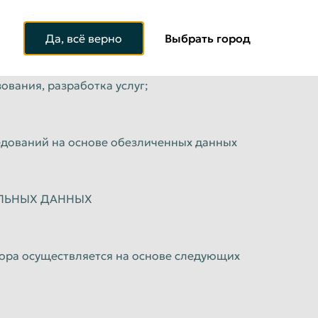
изированных услуг;
Да, всё верно
Выбрать город
аправление уведомлений, запросов и информации, касаю
от пользователя;
зования, разработка услуг;
ледований на основе обезличенных данных
АЛЬНЫХ ДАННЫХ
тора осуществляется на основе следующих