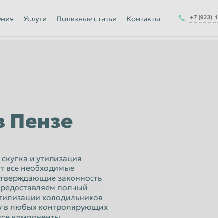
Йошкар-Ола
+7 (923) 
ения
Услуги
Полезные статьи
Контакты
Калуга
Керчь
-на-Амуре
Королёв
Краснодар
Курск
в Пензе
Магнитогорск
Москва
Набережные Челны
 скупка и утилизация
т все необходимые
ск
Нижнекамск
одтверждающие законность
предоставляем полный
Новокузнецк
утилизации холодильников
Новочеркасск
ку в любых контролирующих
 все компоненты