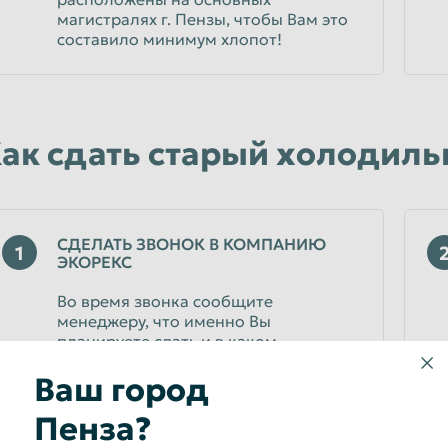
магистралях г. Пензы, чтобы Вам это
составило минимум хлопот!
ак сдать старый холодиль
СДЕЛАТЬ ЗВОНОК В КОМПАНИЮ
1
ЭКОРЕКС
Во время звонка сообщите
менеджеру, что именно Вы
планируете сдать и в каком
количестве. Консультант уточнит
Ваш город
расценки и подскажет, дальнейшие
действия по скупке хололильника.
Пенза?