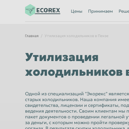
Ижевск
Иркутск
Цены
Принимаем
Реш
Казань
Калининград
Каменск-Уральский
Кемерово
Главная
Утилизация холодильников в Пензе
Киров
Комсомольск
Кострома
Красногорск
Утилизация
Красноярск
Курган
холодильников 
Липецк
Люберцы
Махачкала
Миасс
Мурманск
Мытищи
Одной из специализаций "Экорекс" является
старых холодильников. Наша компания имее
Нальчик
Нижневартов
свидетельства, лицензии и сертификаты, п
Нижний Новгород
ведения деятельности. Своим клиентам мы 
Нижний Тагил
пакет документов о проведении легальной 
Новороссийск
Новосибирск
за деньги, с которым можно пройти провер
органах. В результате скупки холодильника,