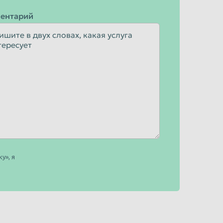
ентарий
у», я