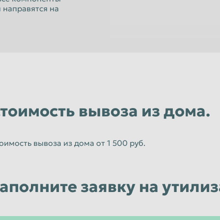
Орёл
 направятся на
Пенза
к
Петропавловск-Камчатский
Псков
Рязань
Санкт-Петербург
тоимость вывоза из дома.
Севастополь
Смоленск
Старый Оскол
оимость вывоза из дома от 1 500 руб.
Сызрань
Тамбов
аполните заявку на утили
Томск
Улан-Удэ